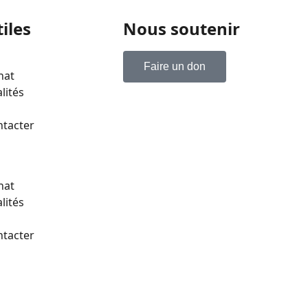
tiles
Nous soutenir
Faire un don
nat
lités
ntacter
nat
lités
ntacter