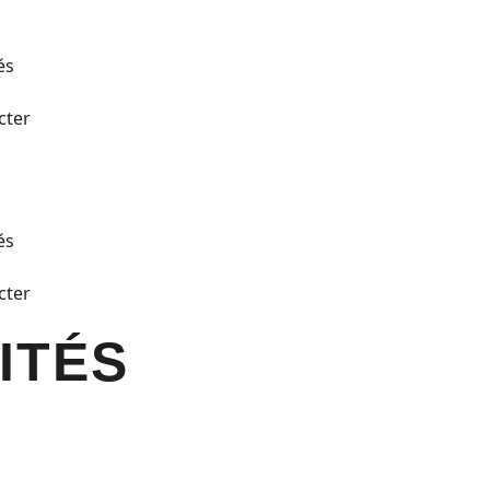
és
cter
és
cter
ITÉS